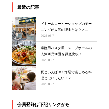
最近の記事
ドトールコーヒーショップのモー
ニングが人気の理由とは？メニュ
ーや時間、おすすめの楽しみ方を
2026.08.7
紹介
業務用パスタ皿・スープボウルの
人気商品10選を徹底比較！
2026.08.7
夏といえば海！海辺で楽しめる料
理とはいったい！？
2026.08.7
会員登録は下記リンクから