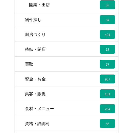
開業・出店
62
物件探し
34
厨房づくり
401
移転・閉店
18
買取
37
資金・お金
957
集客・販促
151
食材・メニュー
284
資格・許認可
36