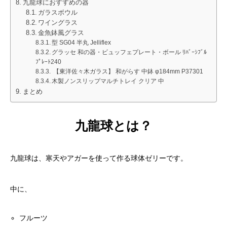
九龍球におすすめの器
ガラスボウル
ワイングラス
金魚鉢風グラス
型 SG04 半丸 Jelliflex
グラッセ 和の器・ビュッフェプレート・ボール ﾘﾊﾞｰｼﾌﾞﾙ
ﾌﾟﾚｰﾄ240
【東洋佐々木ガラス】 和がらす 中鉢 φ184mm P37301
木製ノンスリップマルチトレイ クリア 中
まとめ
九龍球とは？
九龍球は、寒天やアガーを使って作る球体ゼリーです。
中に、
フルーツ