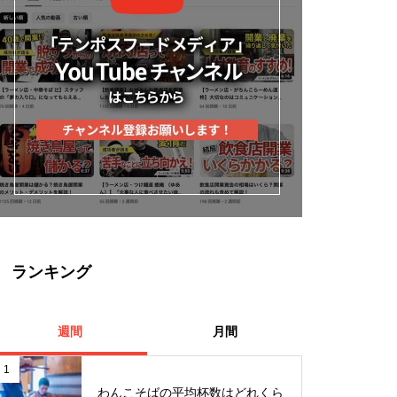
ランキング
週間
月間
1
わんこそばの平均杯数はどれくら