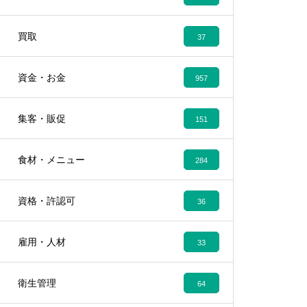
買取
37
資金・お金
957
集客・販促
151
食材・メニュー
284
資格・許認可
36
雇用・人材
33
衛生管理
64