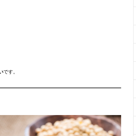
い
です。