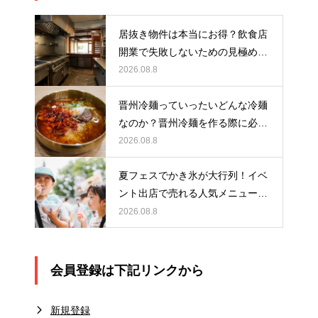
居抜き物件は本当にお得？飲食店
開業で失敗しないための見極め方
と厨房機器選びを解説
2026.08.8
晋州冷麺っていったいどんな冷麺
なのか？晋州冷麺を作る際に必要
なアイテムとは？
2026.08.8
夏フェスでかき氷が大行列！イベ
ント出店で売れる人気メニュー作
りのポイント
2026.08.8
会員登録は下記リンクから
新規登録