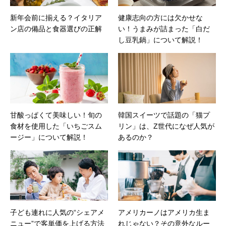
新年会前に揃える？イタリア
健康志向の方には欠かせな
ン店の備品と食器選びの正解
い！うまみが詰まった「白だ
し豆乳鍋」について解説！
甘酸っぱくて美味しい！旬の
韓国スイーツで話題の「猫プ
食材を使用した「いちごスム
リン」は、Z世代になぜ人気が
ージー」について解説！
あるのか？
子ども連れに人気の“シェアメ
アメリカーノはアメリカ生ま
ニュー”で客単価を上げる方法
れじゃない？その意外なルー