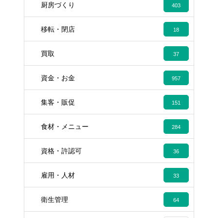
厨房づくり
403
移転・閉店
18
買取
37
資金・お金
957
集客・販促
151
食材・メニュー
284
資格・許認可
36
雇用・人材
33
衛生管理
64