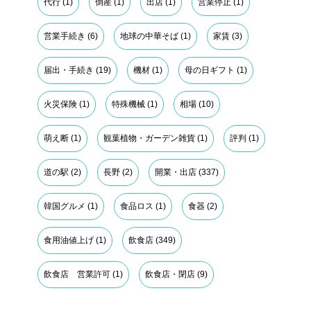
代行
(1)
倒産
(1)
出店
(1)
営業停止
(1)
営業手続き
(6)
地球の中華そば
(1)
家賃
(3)
届出・手続き
(19)
機材
(1)
母の日ギフト
(1)
火災保険
(1)
特殊機械
(1)
相場
(10)
萌え断
(1)
観葉植物・ガーデン雑貨
(1)
評判
(1)
道の駅
(2)
長野
(2)
開業・出店
(337)
韓国グルメ
(1)
食品ロス
(1)
食器
(2)
食用油値上げ
(1)
飲食店
(349)
飲食店 営業許可
(1)
飲食店・閉店
(9)