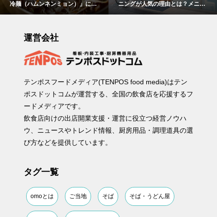
冷麺（ハムンネンミョン）」につ
ニングが人気の理由とは？メニュ
いて解説！
ーや時間、おすすめの楽しみ方を
紹介
運営会社
テンポスフードメディア(TENPOS food media)はテン
ポスドットコムが運営する、全国の飲食店を応援するフ
ードメディアです。
飲食店向けの出店開業支援・運営に役立つ経営ノウハ
ウ、ニュースやトレンド情報、厨房用品・調理道具の選
び方などを提供しています。
タグ一覧
omoとは
ご当地
そば
そば・うどん屋