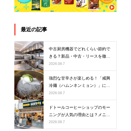
最近の記事
中古厨房機器でどれくらい節約で
きる？新品・中古・リースを徹底
比較！あなたに合った選び方を解
2026.08.7
説
強烈な甘辛さが楽しめる！「咸興
冷麺（ハムンネンミョン）」につ
いて解説！
2026.08.7
ドトールコーヒーショップのモー
ニングが人気の理由とは？メニュ
ーや時間、おすすめの楽しみ方を
2026.08.7
紹介