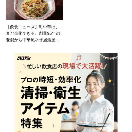
【飲食ニュース】町中華は、
まだ進化できる。創業95年の
老舗から中華風ネオ居酒屋ま
で、4店に聞いた“日常食”の生
存戦略 飲食業界誌『Smiler』
124号発行 全国83ヶ所のテン
ポスバスターズの店舗で無料
配布