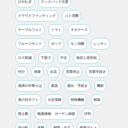
ひやむぎ
クックパッド大賞
クラウドファンディング
コト消費
テーブルフォト
トマト
ネタケース
フルーツサンド
ポップ
モノ消費
レンチン
ロス削減
下茹で
中古
他店と差別化
代行
倒産
出店
営業停止
営業手続き
地球の中華そば
家賃
届出・手続き
機材
母の日ギフト
火災保険
特殊機械
相場
萌え断
観葉植物・ガーデン雑貨
評判
道の駅
長野
開業・出店
韓国グルメ