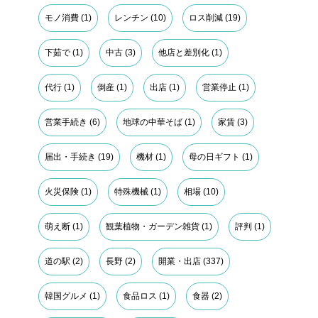
モノ消費
(1)
レンチン
(10)
ロス削減
(19)
下茹で
(1)
中古
(3)
他店と差別化
(1)
代行
(1)
倒産
(1)
出店
(1)
営業停止
(1)
営業手続き
(6)
地球の中華そば
(1)
家賃
(3)
届出・手続き
(19)
機材
(1)
母の日ギフト
(1)
火災保険
(1)
特殊機械
(1)
相場
(10)
萌え断
(1)
観葉植物・ガーデン雑貨
(1)
評判
(1)
道の駅
(2)
長野
(2)
開業・出店
(337)
韓国グルメ
(1)
食品ロス
(1)
食器
(2)