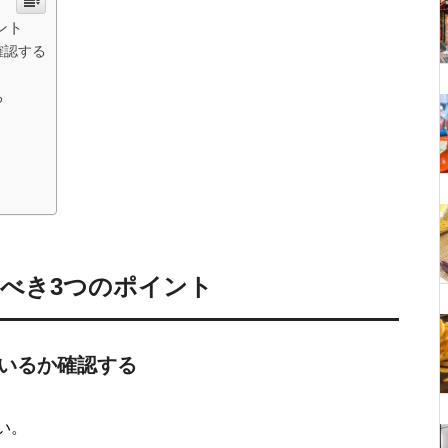
ント
確認する
る
べき3つのポイント
ているか確認する
い。