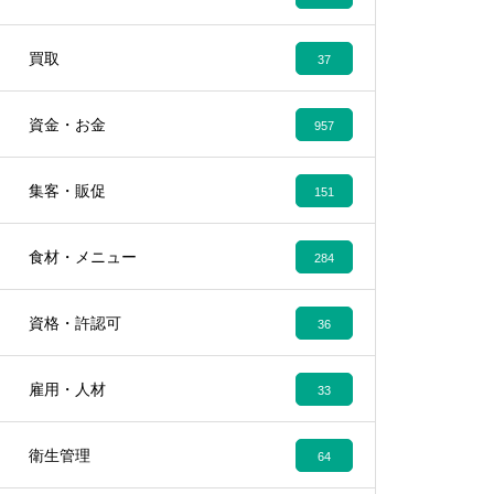
買取
37
資金・お金
957
集客・販促
151
食材・メニュー
284
資格・許認可
36
雇用・人材
33
衛生管理
64