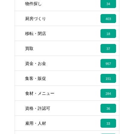
物件探し
34
厨房づくり
403
移転・閉店
18
買取
37
資金・お金
957
集客・販促
151
食材・メニュー
284
資格・許認可
36
雇用・人材
33