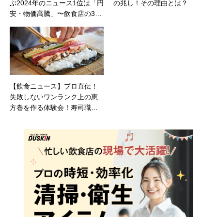
ぶ2024年のニュース1位は「円
の兆し！その理由とは？
安・物価高騰」〜飲食店の3
8%はコロナ前の売上を超える
も、物価高による影響大〜
【飲食ニュース】プロ直伝！
失敗しないワンランク上の恵
方巻を作る体験会！寿司職人
が具材の仕込みから巻くコツ
まで伝授！