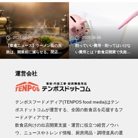
2026.08.07
2026.08.06
【飲食ニュース】ラーメン店の失
削っていい費用・削ってはいけな
敗は、開業前に減らせる。閉店を
い費用とは？飲食店開業で失敗し
見てきたテンポスグループが作っ
ないお金の使い方
た「開業準備の専門拠点」
運営会社
テンポスフードメディア(TENPOS food media)はテン
ポスドットコムが運営する、全国の飲食店を応援するフ
ードメディアです。
飲食店向けの出店開業支援・運営に役立つ経営ノウハ
ウ、ニュースやトレンド情報、厨房用品・調理道具の選