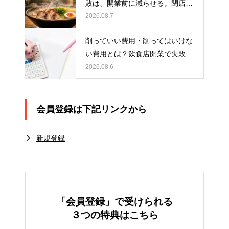
敗は、開業前に減らせる。閉店を
見てきたテンポスグループが作っ
2026.08.7
た「開業準備の専門拠点」
削っていい費用・削ってはいけな
い費用とは？飲食店開業で失敗し
ないお金の使い方
2026.08.6
会員登録は下記リンクから
新規登録
「会員登録」で受けられる
３つの特典はこちら