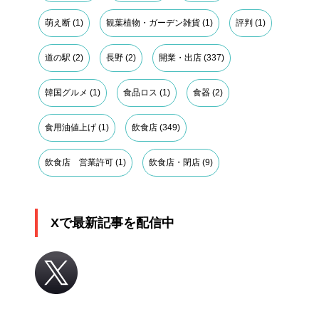
萌え断
(1)
観葉植物・ガーデン雑貨
(1)
評判
(1)
道の駅
(2)
長野
(2)
開業・出店
(337)
韓国グルメ
(1)
食品ロス
(1)
食器
(2)
食用油値上げ
(1)
飲食店
(349)
飲食店 営業許可
(1)
飲食店・閉店
(9)
Xで最新記事を配信中